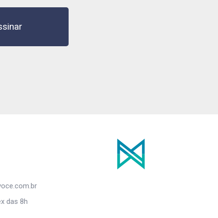
ssinar
oce.com.br
x das 8h